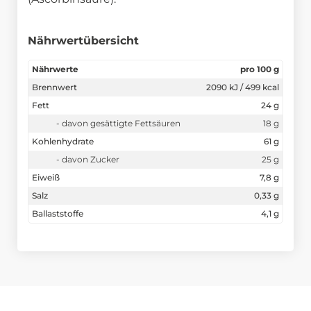
Nährwertübersicht
Nährwerte
pro 100 g
Brennwert
2090 kJ / 499 kcal
Fett
24 g
- davon gesättigte Fettsäuren
18 g
Kohlenhydrate
61 g
- davon Zucker
25 g
Eiweiß
7,8 g
Salz
0,33 g
Ballaststoffe
4,1 g