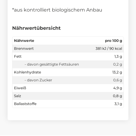
*aus kontrolliert biologischem Anbau
Nährwertübersicht
Nährwerte
pro 100 g
Brennwert
381 kJ / 90 kcal
Fett
1,3 g
- davon gesättigte Fettsäuren
0,2 g
Kohlenhydrate
13,2 g
- davon Zucker
0,6 g
Eiweiß
4,9 g
Salz
0,8 g
Ballaststoffe
3,1 g