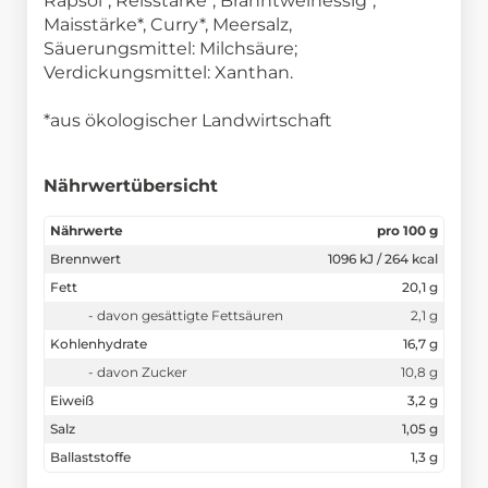
Rapsöl*, Reisstärke*, Branntweinessig*,
Maisstärke*, Curry*, Meersalz,
Säuerungsmittel: Milchsäure;
Verdickungsmittel: Xanthan.
*aus ökologischer Landwirtschaft
Nährwertübersicht
Nährwerte
pro 100 g
Brennwert
1096 kJ / 264 kcal
Fett
20,1 g
- davon gesättigte Fettsäuren
2,1 g
Kohlenhydrate
16,7 g
- davon Zucker
10,8 g
Eiweiß
3,2 g
Salz
1,05 g
Ballaststoffe
1,3 g