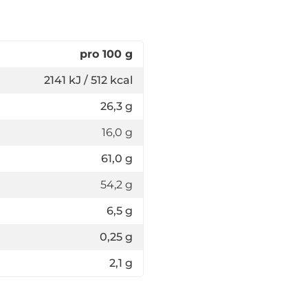
pro 100 g
2141 kJ / 512 kcal
26,3 g
16,0 g
61,0 g
54,2 g
6,5 g
0,25 g
2,1 g