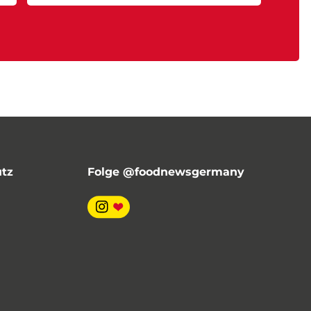
utz
Folge @foodnewsgermany