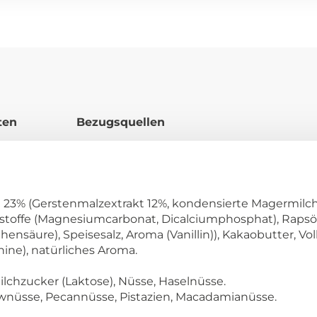
ten
Bezugsquellen
 23% (Gerstenmalzextrakt 12%, kondensierte Magermilch
lstoffe (Magnesiumcarbonat, Dicalciumphosphat), Rapsöl,
tothensäure), Speisesalz, Aroma (Vanillin)), Kakaobutter, 
ine), natürliches Aroma.
Milchzucker (Laktose), Nüsse, Haselnüsse.
wnüsse, Pecannüsse, Pistazien, Macadamianüsse.