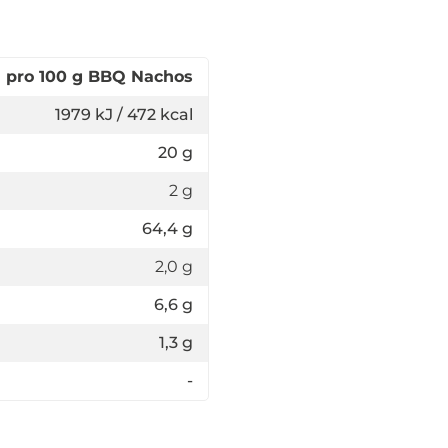
pro 100 g BBQ Nachos
1979 kJ / 472 kcal
20 g
2 g
64,4 g
2,0 g
6,6 g
1,3 g
-