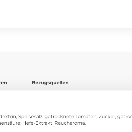
ten
Bezugsquellen
xtrin, Speisesalz, getrocknete Tomaten, Zucker, getro
nensäure; Hefe-Extrakt, Raucharoma.