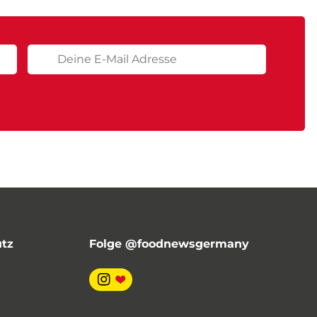
utz
Folge @foodnewsgermany