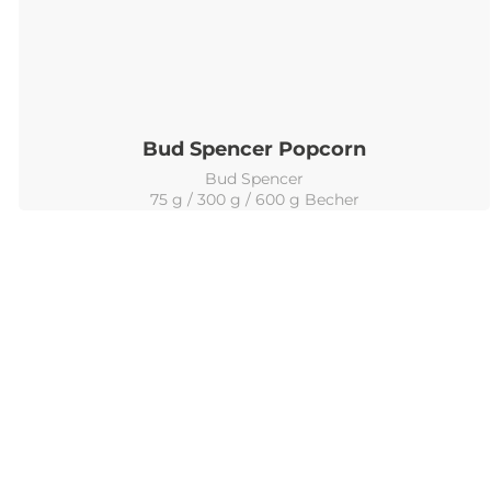
Bud Spencer Popcorn
Bud Spencer
75 g / 300 g / 600 g Becher