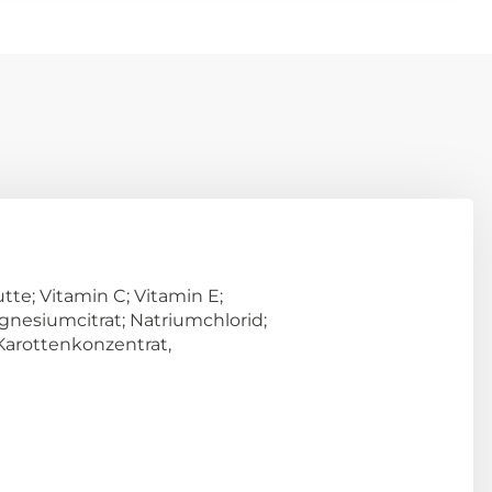
tte; Vitamin C; Vitamin E;
agnesiumcitrat; Natriumchlorid;
Karottenkonzentrat,