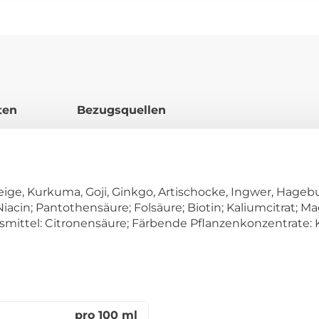
ten
Bezugsquellen
eige, Kurkuma, Goji, Ginkgo, Artischocke, Ingwer, Hagebu
Niacin; Pantothensäure; Folsäure; Biotin; Kaliumcitrat; M
smittel: Citronensäure; Färbende Pflanzenkonzentrate: 
pro 100 ml