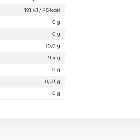
191 kJ / 45 kcal
0 g
0 g
10,0 g
9,4 g
0 g
0,03 g
0 g