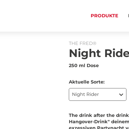
PRODUKTE
THE FRED®
Night Ride
250 ml Dose
Aktuelle Sorte:
Night Rider
The drink after the drin
Hangover-Drink" deinem 
exzessiven Partynacht v