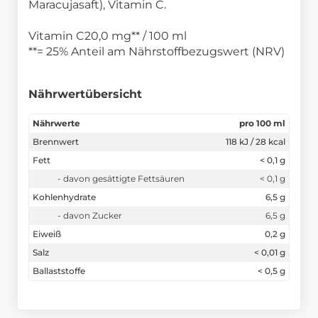
Maracujasaft), Vitamin C.
Vitamin C20,0 mg** / 100 ml
**= 25% Anteil am Nährstoffbezugswert (NRV)
Nährwertübersicht
Nährwerte
pro 100 ml
Brennwert
118 kJ / 28 kcal
Fett
< 0,1 g
- davon gesättigte Fettsäuren
< 0,1 g
Kohlenhydrate
6,5 g
- davon Zucker
6,5 g
Eiweiß
0,2 g
Salz
< 0,01 g
Ballaststoffe
< 0,5 g