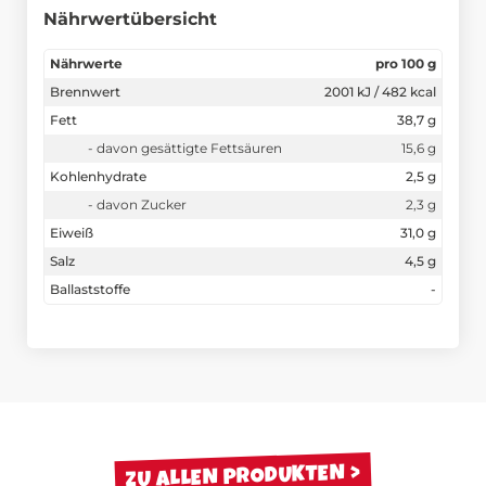
Nährwertübersicht
Nährwerte
pro 100 g
Brennwert
2001 kJ / 482 kcal
Fett
38,7 g
- davon gesättigte Fettsäuren
15,6 g
Kohlenhydrate
2,5 g
- davon Zucker
2,3 g
Eiweiß
31,0 g
Salz
4,5 g
Ballaststoffe
-
ZU ALLEN PRODUKTEN