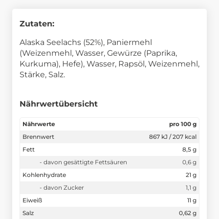
Zutaten:
Alaska Seelachs (52%), Paniermehl
(Weizenmehl, Wasser, Gewürze (Paprika,
Kurkuma), Hefe), Wasser, Rapsöl, Weizenmehl,
Stärke, Salz.
Nährwertübersicht
Nährwerte
pro 100 g
Brennwert
867 kJ / 207 kcal
Fett
8,5 g
- davon gesättigte Fettsäuren
0,6 g
Kohlenhydrate
21 g
- davon Zucker
1,1 g
Eiweiß
11 g
Salz
0,62 g