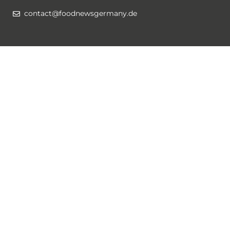
contact@foodnewsgermany.de
Rechtlichtes / Datenschutz
Gewinnspiel-Bedingungen
Datenschutzerklärung
Impressum
Cookies
Folge @foodnewsgermany