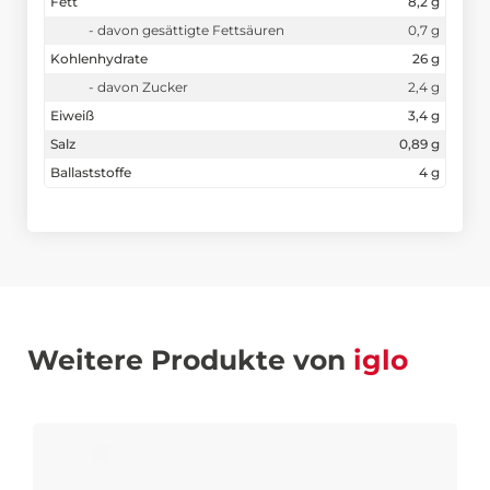
Fett
8,2 g
- davon gesättigte Fettsäuren
0,7 g
Kohlenhydrate
26 g
- davon Zucker
2,4 g
Eiweiß
3,4 g
Salz
0,89 g
Ballaststoffe
4 g
Weitere Produkte von
iglo