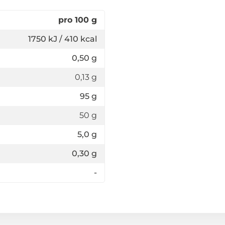
pro 100 g
1750 kJ / 410 kcal
0,50 g
0,13 g
95 g
50 g
5,0 g
0,30 g
-