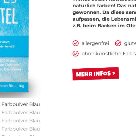
natürlich färben! Das na
gewonnen. Da diese sens
aufpassen, die Lebensmit
z.B. beim Backen im Ofe
allergenfrei
glut
ohne künstliche Farbs
MEHR INFOS