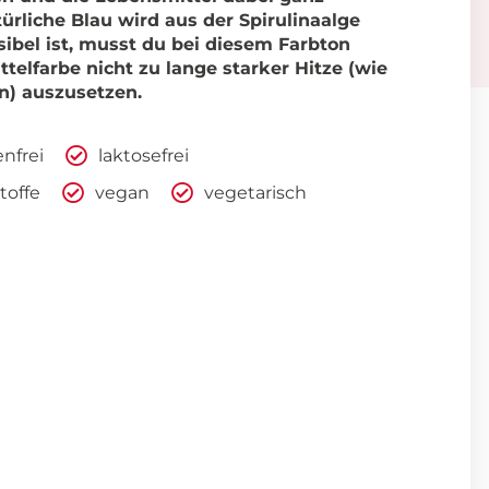
türliche Blau wird aus der Spirulinaalge
ibel ist, musst du bei diesem Farbton
telfarbe nicht zu lange starker Hitze (wie
n) auszusetzen.
enfrei
laktosefrei
toffe
vegan
vegetarisch