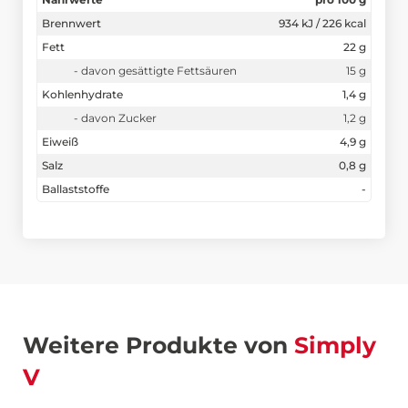
Brennwert
934 kJ / 226 kcal
Fett
22 g
- davon gesättigte Fettsäuren
15 g
Kohlenhydrate
1,4 g
- davon Zucker
1,2 g
Eiweiß
4,9 g
Salz
0,8 g
Ballaststoffe
-
Weitere Produkte von
Simply
V