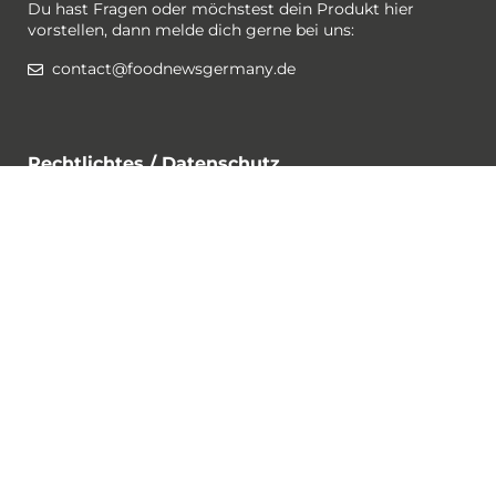
Du hast Fragen oder möchstest dein Produkt hier
vorstellen, dann melde dich gerne bei uns:
contact@foodnewsgermany.de
Rechtlichtes / Datenschutz
Gewinnspiel-Bedingungen
Datenschutzerklärung
Impressum
Cookies
Folge @foodnewsgermany