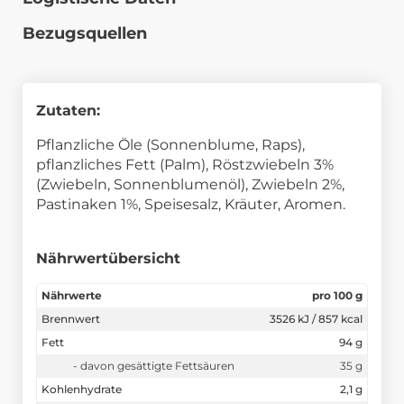
Bezugsquellen
Zutaten:
Pflanzliche Öle (Sonnenblume, Raps),
pflanzliches Fett (Palm), Röstzwiebeln 3%
(Zwiebeln, Sonnenblumenöl), Zwiebeln 2%,
Pastinaken 1%, Speisesalz, Kräuter, Aromen.
Nährwertübersicht
Nährwerte
pro 100 g
Brennwert
3526 kJ / 857 kcal
Fett
94 g
- davon gesättigte Fettsäuren
35 g
Kohlenhydrate
2,1 g