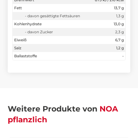
Fett
13,7 g
- davon gesättigte Fettsäuren
1,3 g
Kohlenhydrate
13,0 g
- davon Zucker
2,3 g
Eiweiß
6,7 g
Salz
1,2 g
Ballaststoffe
-
Weitere Produkte von
NOA
pflanzlich