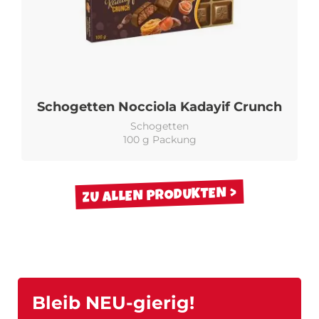
Schogetten Nocciola Kadayif Crunch
Schogetten
100 g Packung
ZU ALLEN PRODUKTEN
Bleib NEU-gierig!