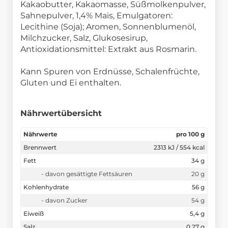
Kakaobutter, Kakaomasse, Süßmolkenpulver,
Sahnepulver, 1,4% Mais, Emulgatoren:
Lecithine (Soja); Aromen, Sonnenblumenöl,
Milchzucker, Salz, Glukosesirup,
Antioxidationsmittel: Extrakt aus Rosmarin.
Kann Spuren von Erdnüsse, Schalenfrüchte,
Gluten und Ei enthalten.
Nährwertübersicht
Nährwerte
pro 100 g
Brennwert
2313 kJ / 554 kcal
Fett
34 g
- davon gesättigte Fettsäuren
20 g
Kohlenhydrate
56 g
- davon Zucker
54 g
Eiweiß
5,4 g
Salz
0,27 g