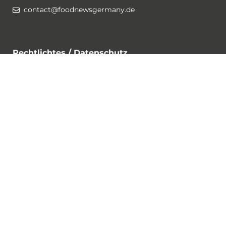
contact@foodnewsgermany.de
Rechtlichtes / Datenschutz
Gewinnspiel-Bedingungen
Datenschutzerklärung
Impressum
Cookies
Folge @foodnewsgermany