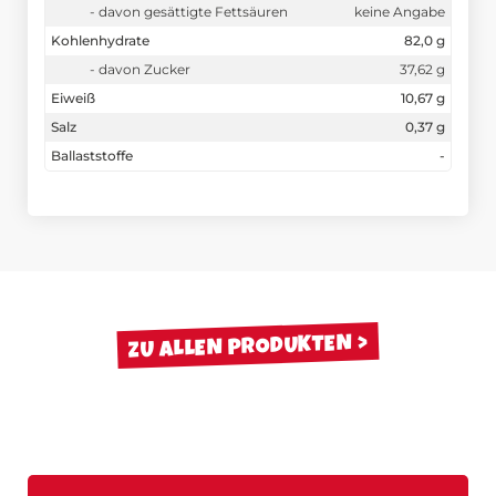
- davon gesättigte Fettsäuren
keine Angabe
Kohlenhydrate
82,0 g
- davon Zucker
37,62 g
Eiweiß
10,67 g
Salz
0,37 g
Ballaststoffe
-
ZU ALLEN PRODUKTEN