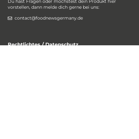
Du hast Fragen oder möchstest dein Produkt hier
vorstellen, dann melde dich gerne bei uns:
contact@foodnewsgermany.de
Rechtlichtes / Datenschutz
Gewinnspiel-Bedingungen
Datenschutzerklärung
Impressum
Cookies
Folge @foodnewsgermany