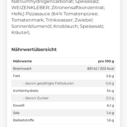
Natriumhydrogencarbonat; Speisesalz;
WEIZENKLEBER; Zitronensaftkonzentrat;
Hefe;) Pizzasauce (64% Tomatenpüree;
Tomatenmark; Trinkwasser; Zwiebel;
Sonnenblumenöl; Knoblauch; Speisesalz;
Kräuter).
Nährwertübersicht
Nährwerte
pro 100 g
Brennwert
851 kJ / 202 kcal
Fett
3,6 g
- davon gesättigte Fettsäuren
0,6 g
Kohlenhydrate
34 g
- davon Zucker
3,3 g
Eiweiß
6,1 g
Salz
1,4 g
Ballaststoffe
1,6 g