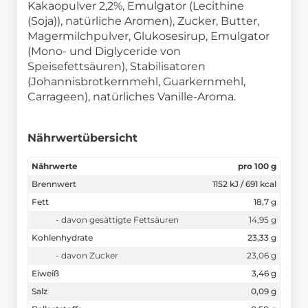
Kakaopulver 2,2%, Emulgator (Lecithine
(Soja)), natürliche Aromen), Zucker, Butter,
Magermilchpulver, Glukosesirup, Emulgator
(Mono- und Diglyceride von
Speisefettsäuren), Stabilisatoren
(Johannisbrotkernmehl, Guarkernmehl,
Carrageen), natürliches Vanille-Aroma.
Nährwertübersicht
Nährwerte
pro 100 g
Brennwert
1152 kJ / 691 kcal
Fett
18,7 g
- davon gesättigte Fettsäuren
14,95 g
Kohlenhydrate
23,33 g
- davon Zucker
23,06 g
Eiweiß
3,46 g
Salz
0,09 g