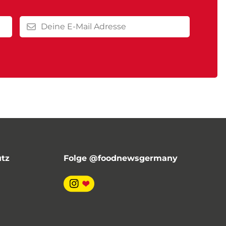
utz
Folge @foodnewsgermany