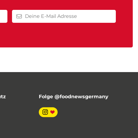
utz
Folge @foodnewsgermany