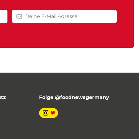
utz
Folge @foodnewsgermany