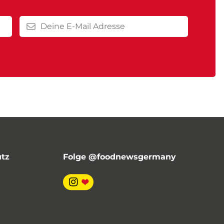
utz
Folge @foodnewsgermany