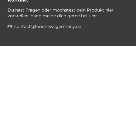
Du hast Fragen oder möchstest dein Produkt hier
vorstellen, dann melde dich gerne bei uns:
contact@foodnewsgermany.de
Rechtlichtes / Datenschutz
Gewinnspiel-Bedingungen
Datenschutzerklärung
Impressum
Cookies
Folge @foodnewsgermany